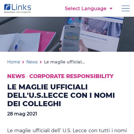
Torna alla homepage
Select Language
Vai al menu di navigazione
Vai ai contenuti
Vai al footer
Le maglie ufficiali dell'U.S.L
Ti trovi in:
Home
News
Le maglie ufficiali dell'U.S.Lecce con i nomi dei colleghi
NEWS
CORPORATE RESPONSIBILITY
-
LE MAGLIE UFFICIALI
DELL'U.S.LECCE CON I NOMI
DEI COLLEGHI
28 mag 2021
Le maglie ufficiali dell’ U.S. Lecce con tutti i nomi