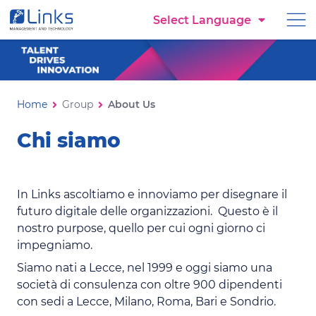
Torna alla homepage
Select Language
Vai al menu di navigazione
Vai ai contenuti
Vai al footer
About Us
Ti trovi in:
Home
Group
About Us
Chi siamo
In Links ascoltiamo e innoviamo per disegnare il
futuro digitale delle organizzazioni. Questo è il
nostro purpose, quello per cui ogni giorno ci
impegniamo.
Siamo nati a Lecce, nel 1999 e oggi siamo una
società di consulenza con oltre 900 dipendenti
con sedi a Lecce, Milano, Roma, Bari e Sondrio.