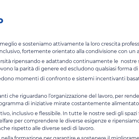
o
 meglio e sosteniamo attivamente la loro crescita profess
nclusivo, fortemente orientato alla condivisione con un a
sità ripensando e adattando continuamente le nostre str
vono la parità di genere ed escludono qualsiasi forma di
ono momenti di confronto e sistemi incentivanti basati s
ti che riguardano l’organizzazione del lavoro, per render
programma di iniziative mirate costantemente alimentato
o, inclusivo e flessibile. In tutte le nostre sedi gli spazi
 welfare per comprendere le diverse esigenze e ripensiamo
he rispetto alle diverse sedi di lavoro.
o nella formazione per garantire e sostenere il migliora