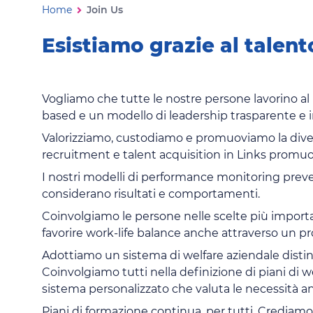
Join Us
Ti trovi in:
Home
Join Us
Esistiamo grazie al talent
Vogliamo che tutte le nostre persone lavorino al
based e un modello di leadership trasparente e i
Valorizziamo, custodiamo e promuoviamo la diver
recruitment e talent acquisition in Links promuo
I nostri modelli di performance monitoring preved
considerano risultati e comportamenti.
Coinvolgiamo le persone nelle scelte più importan
favorire work-life balance anche attraverso un 
Adottiamo un sistema di welfare aziendale distintiv
Coinvolgiamo tutti nella definizione di piani di
sistema personalizzato che valuta le necessità anc
Piani di formazione continua, per tutti. Crediam