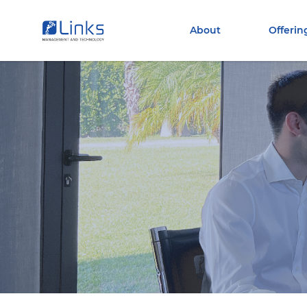
Torna alla homepage
Vai al menu di navigazione
About
Offerin
Vai ai contenuti
Vai al footer