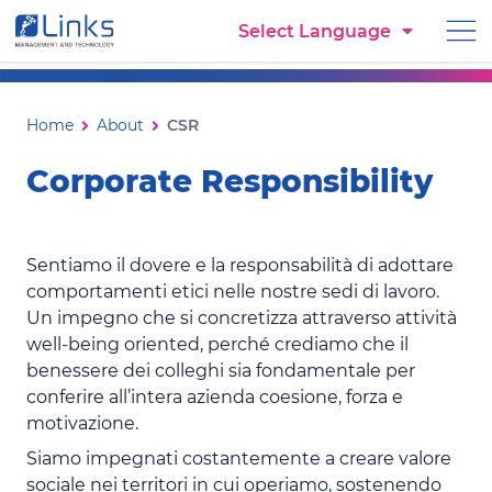
Torna alla homepage
Select Language
Vai al menu di navigazione
Vai ai contenuti
Vai al footer
CSR
Ti trovi in:
Home
About
CSR
Corporate Responsibility
Sentiamo il dovere e la responsabilità di adottare
comportamenti etici nelle nostre sedi di lavoro.
Un impegno che si concretizza attraverso attività
well-being oriented, perché crediamo che il
benessere dei colleghi sia fondamentale per
conferire all’intera azienda coesione, forza e
motivazione.
Siamo impegnati costantemente a creare valore
sociale nei territori in cui operiamo, sostenendo