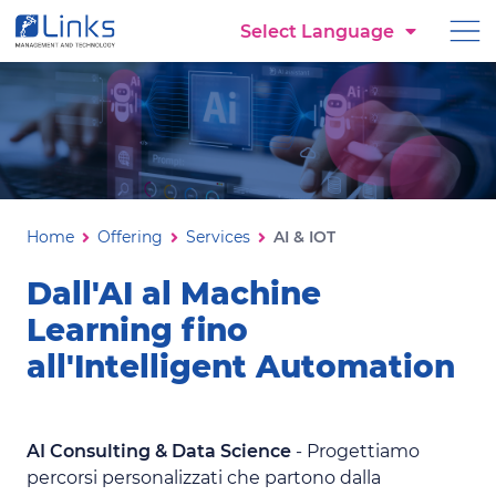
Torna alla homepage
Select Language
Vai al menu di navigazione
Vai ai contenuti
Vai al footer
AI & IOT
Ti trovi in:
Home
Offering
Services
AI & IOT
Dall'AI al Machine
Learning fino
all'Intelligent Automation
AI Consulting & Data Science
- Progettiamo
percorsi personalizzati che partono dalla