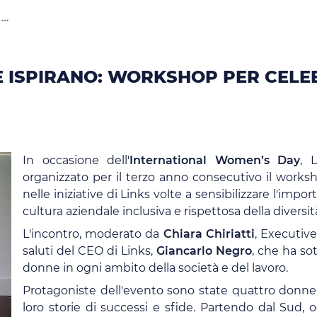
pirano: workshop per celebrare
Donne dal Sud - Storie che Ispirano: workshop per celebrare la forza e il coraggio delle donne
E ISPIRANO: WORKSHOP PER CELEB
In occasione dell'
International Women’s Day
, 
organizzato per il terzo anno consecutivo il works
nelle iniziative di Links volte a sensibilizzare l'impo
cultura aziendale inclusiva e rispettosa della diversit
L'incontro, moderato da
Chiara Chiriatti
, Executiv
saluti del CEO di Links,
Giancarlo Negro
, che ha sot
donne in ogni ambito della società e del lavoro.
Protagoniste dell'evento sono state quattro donne 
loro storie di successi e sfide. Partendo dal Sud,