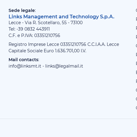
Sede legale
:
Links Management and Technology S.p.A.
Lecce - Via R. Scotellaro, 55 - 73100
Tel: -39
0832 443911
C.F. e P.IVA: 03351210756
Registro Imprese Lecce 03351210756 C.C.I.A.A. Lecce
Capitale Sociale Euro 1.636.701,00 I.V.
Mail contacts
:
info@linksmt.it
-
links@legalmail.it