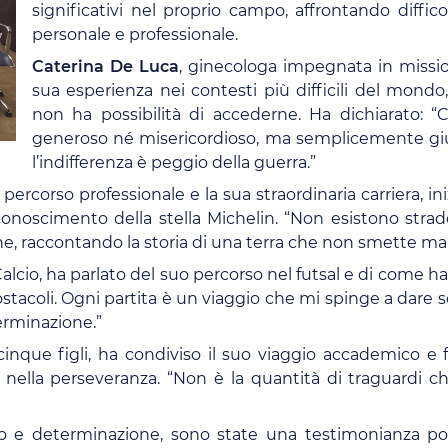
significativi nel proprio campo, affrontando diffic
personale e professionale.
Caterina De Luca
, ginecologa impegnata in missio
sua esperienza nei contesti più difficili del mondo,
non ha possibilità di accederne. Ha dichiarato: “
generoso né misericordioso, ma semplicemente giust
l’indifferenza è peggio della guerra.”
uo percorso professionale e la sua straordinaria carriera, 
iconoscimento della stella Michelin. “Non esistono strade
one, raccontando la storia di una terra che non smette ma
Calcio, ha parlato del suo percorso nel futsal e di come ha
tacoli. Ogni partita è un viaggio che mi spinge a dare s
erminazione.”
inque figli, ha condiviso il suo viaggio accademico e 
 nella perseveranza. “Non è la quantità di traguardi c
o e determinazione, sono state una testimonianza po