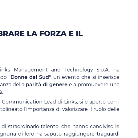
 la forza e il coraggio delle d
RARE LA FORZA E IL
Links Management and Technology S.p.A. ha
hop "
Donne dal Sud
", un evento che si inserisce
rtanza della
parità di genere
e a promuovere una
à.
e Communication Lead di Links, si è aperto con i
tolineato l’importanza di valorizzare il ruolo delle
di straordinario talento, che hanno condiviso le
 ognuna di loro ha saputo raggiungere traguardi